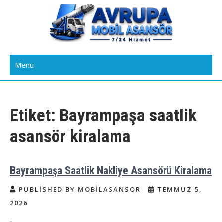
Skip
to
content
Avrupa Yakası Mobil Asansör
Kiralık Mobil Eşya Taşıma Asansörü Kiralama
Menu
Kiralama
Etiket:
Bayrampaşa saatlik
asansör kiralama
Bayrampaşa Saatlik Nakliye Asansörü Kiralama
PUBLISHED BY MOBILASANSOR
TEMMUZ 5,
2026