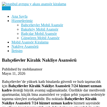
Skip
to
Menu
Kiralık Mobil Eşya Taşıma Asansörü Kiralama
content
Avrupa Yakası Mobil Asansör
Ana Sayfa
Hizmetlerimiz
Kiralama
Bahçelievler Mobil Asansör
Bakırköy Mobil Asansör
Bağcılar Mobil Asansör
Güngören Mobil Asansör
Mobil Asansör Kiralama
Nakliye Asansörü
İletişim
Bahçelievler Kiralık Nakliye Asansörü
Published by mobilasansor
Mayıs 11, 2026
Bahçelievler’de yüksek katlı binalarda güvenli ve hızlı taşımacılık
için
Bahçelievler Kiralık Nakliye Asansörü 7/24 hizmet uzman
kadro
desteği büyük avantaj sağlamaktadır. Özellikle dar merdivenli
apartmanlar, küçük bina asansörleri ve yoğun şehir yaşamı nedeniyle
taşınma süreçleri zorlaşabilir. Bu noktada
Bahçelievler Kiralık
Nakliye Asansörü 7/24 hizmet uzman kadro
hizmeti sayesinde