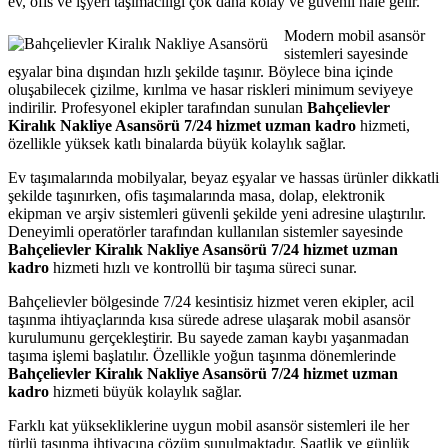
ev, ofis ve işyeri taşımacılığı çok daha kolay ve güvenli hale gelir.
Modern mobil asansör
sistemleri sayesinde
eşyalar bina dışından hızlı şekilde taşınır. Böylece bina içinde
oluşabilecek çizilme, kırılma ve hasar riskleri minimum seviyeye
indirilir. Profesyonel ekipler tarafından sunulan
Bahçelievler
Kiralık Nakliye Asansörü 7/24 hizmet uzman kadro
hizmeti,
özellikle yüksek katlı binalarda büyük kolaylık sağlar.
Ev taşımalarında mobilyalar, beyaz eşyalar ve hassas ürünler dikkatli
şekilde taşınırken, ofis taşımalarında masa, dolap, elektronik
ekipman ve arşiv sistemleri güvenli şekilde yeni adresine ulaştırılır.
Deneyimli operatörler tarafından kullanılan sistemler sayesinde
Bahçelievler Kiralık Nakliye Asansörü 7/24 hizmet uzman
kadro
hizmeti hızlı ve kontrollü bir taşıma süreci sunar.
Bahçelievler bölgesinde 7/24 kesintisiz hizmet veren ekipler, acil
taşınma ihtiyaçlarında kısa sürede adrese ulaşarak mobil asansör
kurulumunu gerçekleştirir. Bu sayede zaman kaybı yaşanmadan
taşıma işlemi başlatılır. Özellikle yoğun taşınma dönemlerinde
Bahçelievler Kiralık Nakliye Asansörü 7/24 hizmet uzman
kadro
hizmeti büyük kolaylık sağlar.
Farklı kat yüksekliklerine uygun mobil asansör sistemleri ile her
türlü taşınma ihtiyacına çözüm sunulmaktadır. Saatlik ve günlük