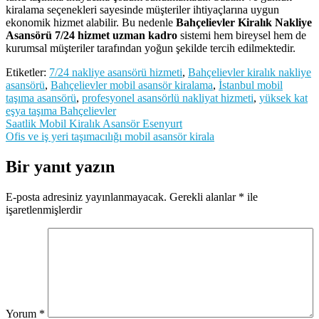
kiralama seçenekleri sayesinde müşteriler ihtiyaçlarına uygun
ekonomik hizmet alabilir. Bu nedenle
Bahçelievler Kiralık Nakliye
Asansörü 7/24 hizmet uzman kadro
sistemi hem bireysel hem de
kurumsal müşteriler tarafından yoğun şekilde tercih edilmektedir.
Etiketler:
7/24 nakliye asansörü hizmeti
,
Bahçelievler kiralık nakliye
asansörü
,
Bahçelievler mobil asansör kiralama
,
İstanbul mobil
taşıma asansörü
,
profesyonel asansörlü nakliyat hizmeti
,
yüksek kat
eşya taşıma Bahçelievler
Yazı
Saatlik Mobil Kiralık Asansör Esenyurt
Ofis ve iş yeri taşımacılığı mobil asansör kirala
gezinmesi
Bir yanıt yazın
E-posta adresiniz yayınlanmayacak.
Gerekli alanlar
*
ile
işaretlenmişlerdir
Yorum
*