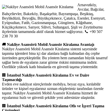
Arnavutköy,
Avcılar, Bağcılar,
Bahçelievler, Bakırköy, Başakşehir, Bayrampaşa, Beşiktaş,
Beylikdüzü, Beyoğlu, Büyükçekmece, Çatalca, Esenler, Esenyurt,
Eyüpsultan, Fatih, Gaziosmanpaşa, Güngören, Kâğıthane,
Küçükçekmece, Sarıyer, Silivri, Sultangazi, Şişli ve Zeytinburnu
ilçelerinin tamamında aktif olarak hizmet sağlıyoruz. 📞 +90 507
238 70 30
🚚
Nakliye Asansörü Mobil Asansör Kiralama Avantajı
Nakliye Asansörü Mobil Asansör Kiralama sistemi sayesinde
taşınma işlemleri bina içi dar alanlara bağlı kalmadan dış cephe
üzerinden gerçekleştirilir. Bu yöntem hem zamandan büyük tasarruf
sağlar hem de eşyaların zarar görme riskini minimuma indirir.
Özellikle yüksek katlı binalarda en güvenli taşıma yöntemidir.
🏢
İstanbul Nakliye Asansörü Kiralama
Ev ve Daire
Taşımacılığı
Evden eve nakliyat süreçlerinde mobilya, beyaz eşya, kırılabilir
ürünler ve kişisel eşyalarınız uzman ekiplerimiz tarafından özenle
taşınır. Nakliye Asansörü Mobil Asansör Kiralama hizmeti ile
eşyalarınız hızlı ve güvenli şekilde yeni adresinize ulaştırılır.
🏢
İstanbul Nakliye Asansörü Kiralama
Ofis ve İşyeri Taşıma
Çözümleri