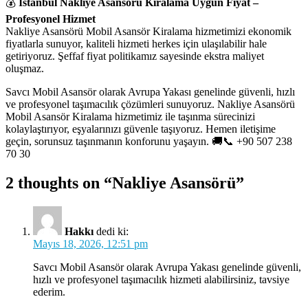
💰
İstanbul Nakliye Asansörü Kiralama
Uygun Fiyat –
Profesyonel Hizmet
Nakliye Asansörü Mobil Asansör Kiralama hizmetimizi ekonomik
fiyatlarla sunuyor, kaliteli hizmeti herkes için ulaşılabilir hale
getiriyoruz. Şeffaf fiyat politikamız sayesinde ekstra maliyet
oluşmaz.
Savcı Mobil Asansör olarak Avrupa Yakası genelinde güvenli, hızlı
ve profesyonel taşımacılık çözümleri sunuyoruz. Nakliye Asansörü
Mobil Asansör Kiralama hizmetimiz ile taşınma sürecinizi
kolaylaştırıyor, eşyalarınızı güvenle taşıyoruz. Hemen iletişime
geçin, sorunsuz taşınmanın konforunu yaşayın. 🚚📞 +90 507 238
70 30
2 thoughts on “Nakliye Asansörü”
Hakkı
dedi ki:
Mayıs 18, 2026, 12:51 pm
Savcı Mobil Asansör olarak Avrupa Yakası genelinde güvenli,
hızlı ve profesyonel taşımacılık hizmeti alabilirsiniz, tavsiye
ederim.