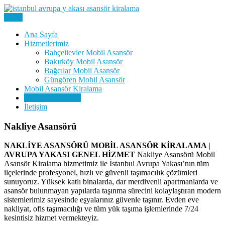
Skip
to
Menu
Kiralık Mobil Eşya Taşıma Asansörü Kiralama
content
Avrupa Yakası Mobil Asansör
Ana Sayfa
Hizmetlerimiz
Kiralama
Bahçelievler Mobil Asansör
Bakırköy Mobil Asansör
Bağcılar Mobil Asansör
Güngören Mobil Asansör
Mobil Asansör Kiralama
Nakliye Asansörü
İletişim
Nakliye Asansörü
NAKLİYE ASANSÖRÜ MOBİL ASANSÖR KİRALAMA |
AVRUPA YAKASI GENEL HİZMET
Nakliye Asansörü Mobil
Asansör Kiralama hizmetimiz ile İstanbul Avrupa Yakası’nın tüm
ilçelerinde profesyonel, hızlı ve güvenli taşımacılık çözümleri
sunuyoruz. Yüksek katlı binalarda, dar merdivenli apartmanlarda ve
asansör bulunmayan yapılarda taşınma sürecini kolaylaştıran modern
sistemlerimiz sayesinde eşyalarınız güvenle taşınır. Evden eve
nakliyat, ofis taşımacılığı ve tüm yük taşıma işlemlerinde 7/24
kesintisiz hizmet vermekteyiz.