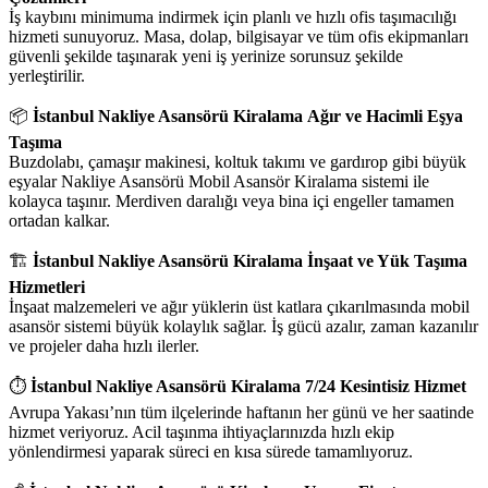
İş kaybını minimuma indirmek için planlı ve hızlı ofis taşımacılığı
hizmeti sunuyoruz. Masa, dolap, bilgisayar ve tüm ofis ekipmanları
güvenli şekilde taşınarak yeni iş yerinize sorunsuz şekilde
yerleştirilir.
📦
İstanbul Nakliye Asansörü Kiralama
Ağır ve Hacimli Eşya
Taşıma
Buzdolabı, çamaşır makinesi, koltuk takımı ve gardırop gibi büyük
eşyalar Nakliye Asansörü Mobil Asansör Kiralama sistemi ile
kolayca taşınır. Merdiven daralığı veya bina içi engeller tamamen
ortadan kalkar.
🏗️
İstanbul Nakliye Asansörü Kiralama
İnşaat ve Yük Taşıma
Hizmetleri
İnşaat malzemeleri ve ağır yüklerin üst katlara çıkarılmasında mobil
asansör sistemi büyük kolaylık sağlar. İş gücü azalır, zaman kazanılır
ve projeler daha hızlı ilerler.
⏱️
İstanbul Nakliye Asansörü Kiralama
7/24 Kesintisiz Hizmet
Avrupa Yakası’nın tüm ilçelerinde haftanın her günü ve her saatinde
hizmet veriyoruz. Acil taşınma ihtiyaçlarınızda hızlı ekip
yönlendirmesi yaparak süreci en kısa sürede tamamlıyoruz.