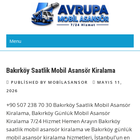
Skip
to
content
Avrupa Yakası Mobil Asansör
Kiralık Mobil Eşya Taşıma Asansörü Kiralama
Menu
Kiralama
Bakırköy Saatlik Mobil Asansör Kiralama
PUBLISHED BY MOBILASANSOR
MAYIS 11,
2026
+90 507 238 70 30 Bakırköy Saatlik Mobil Asansör
Kiralama, Bakırköy Günlük Mobil Asansör
Kiralama 7/24 Hizmet Hemen Arayın Bakırköy
saatlik mobil asansör kiralama ve Bakırköy günlük
mobil asansör kiralama hizmetleri, İstanbul’un en