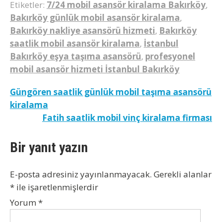
Etiketler:
7/24 mobil asansör kiralama Bakırköy
,
Bakırköy günlük mobil asansör kiralama
,
Bakırköy nakliye asansörü hizmeti
,
Bakırköy
saatlik mobil asansör kiralama
,
İstanbul
Bakırköy eşya taşıma asansörü
,
profesyonel
mobil asansör hizmeti İstanbul Bakırköy
Yazı
Güngören saatlik günlük mobil taşıma asansörü
kiralama
gezinmesi
Fatih saatlik mobil vinç kiralama firması
Bir yanıt yazın
E-posta adresiniz yayınlanmayacak.
Gerekli alanlar
*
ile işaretlenmişlerdir
Yorum
*