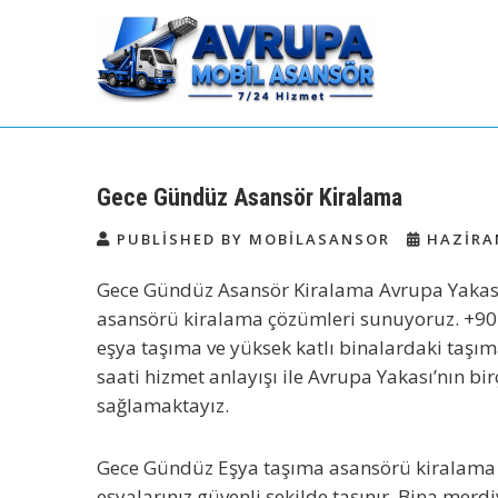
Skip
to
content
Avrupa Yakası Mobil
Kiralık Mobil Eşya Taşıma Asansörü
Kiralama
Asansör Kiralama
Gece Gündüz Asansör Kiralama
PUBLISHED BY MOBILASANSOR
HAZIRAN
Gece Gündüz Asansör Kiralama Avrupa Yakası
asansörü kiralama çözümleri sunuyoruz.
+90
eşya taşıma ve yüksek katlı binalardaki taşıma 
saati hizmet anlayışı ile Avrupa Yakası’nın bi
sağlamaktayız.
Gece Gündüz
Eşya taşıma asansörü kiralama
eşyalarınız güvenli şekilde taşınır. Bina merd