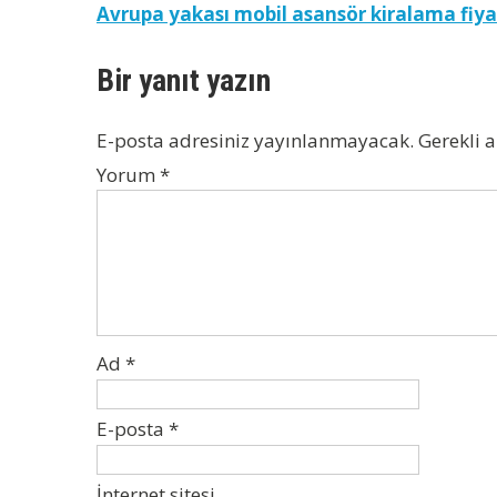
Yazı
Avrupa yakası mobil asansör kiralama fiya
gezinmesi
Bir yanıt yazın
E-posta adresiniz yayınlanmayacak.
Gerekli 
Yorum
*
Ad
*
E-posta
*
İnternet sitesi