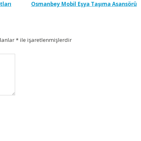
tları
Osmanbey Mobil Eşya Taşıma Asansörü
alanlar
*
ile işaretlenmişlerdir