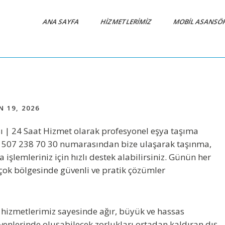
ANA SAYFA
HIZMETLERIMIZ
MOBIL ASANSÖ
 19, 2026
 | 24 Saat Hizmet
olarak profesyonel eşya taşıma
 507 238 70 30
numarasından bize ulaşarak taşınma,
işlemleriniz için hızlı destek alabilirsiniz. Günün her
rçok bölgesinde güvenli ve pratik çözümler
hizmetlerimiz sayesinde ağır, büyük ve hassas
ivenlerinde oluşabilecek zorlukları ortadan kaldıran dış