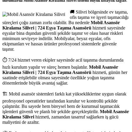
durumlarda
Mobil Asansör Kiralama Silivri
sistemi büyük kolaylık sağlar.
🚚 Silivri bölgesinde ev taşıma,
ofis taşıma ve işyeri taşımacılığı
süreçleri çoğu zaman zorlu olabilir. Bu nedenle
Mobil Asansör
Kiralama Silivri | 724 Eşya Taşıma Asansörü
hizmeti sayesinde
eşyalar bina dışından güvenli şekilde taşınır ve olası hasar riskleri
minimum seviyeye indirilir. Mobilyalar, beyaz eşyalar, ofis
ekipmanları ve hassas ürünler profesyonel sistemlerle güvenle
taşınır.
⏱️ 7/24 hizmet veren ekipler sayesinde acil taşınma durumlarında
hızlı kurulum yapılır ve süreç hemen başlatılır.
Mobil Asansör
Kiralama Silivri | 724 Eşya Taşıma Asansörü
hizmeti, günün her
saatinde erişilebilir olması sayesinde özellikle yoğun taşınma
dönemlerinde büyük avantaj sağlar.
🏗️ Mobil asansör sistemleri farklı kat yüksekliklerine uygun olarak
profesyonel operatörler tarafından kurulur ve kontrollü şekilde
çalıştırılır. Bu sayede hem bireysel hem de kurumsal taşımacılık
işlemleri güvenli ve planlı bir şekilde gerçekleştirilir.
Mobil Asansör
Kiralama Silivri
hizmeti, zamandan tasarruf sağlarken iş gücü
maliyetini de azaltır.