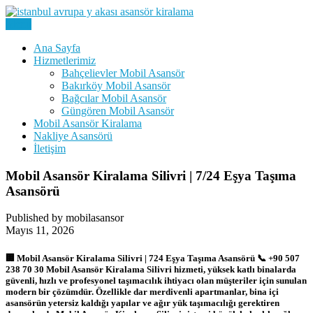
Skip
to
Menu
Kiralık Mobil Eşya Taşıma Asansörü Kiralama
content
Avrupa Yakası Mobil Asansör
Ana Sayfa
Hizmetlerimiz
Kiralama
Bahçelievler Mobil Asansör
Bakırköy Mobil Asansör
Bağcılar Mobil Asansör
Güngören Mobil Asansör
Mobil Asansör Kiralama
Nakliye Asansörü
İletişim
Mobil Asansör Kiralama Silivri | 7/24 Eşya Taşıma
Asansörü
Published by mobilasansor
Mayıs 11, 2026
🏢 Mobil Asansör Kiralama Silivri | 724 Eşya Taşıma Asansörü 📞 +90 507
238 70 30 Mobil Asansör Kiralama Silivri hizmeti, yüksek katlı binalarda
güvenli, hızlı ve profesyonel taşımacılık ihtiyacı olan müşteriler için sunulan
modern bir çözümdür. Özellikle dar merdivenli apartmanlar, bina içi
asansörün yetersiz kaldığı yapılar ve ağır yük taşımacılığı gerektiren