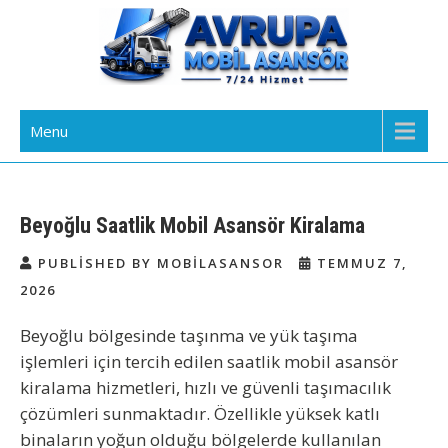
Skip
to
content
Avrupa Yakası Mobil Asansör
Kiralık Mobil Eşya Taşıma Asansörü Kiralama
Menu
Kiralama
Beyoğlu Saatlik Mobil Asansör Kiralama
PUBLISHED BY MOBILASANSOR
TEMMUZ 7,
2026
Beyoğlu bölgesinde taşınma ve yük taşıma
işlemleri için tercih edilen saatlik mobil asansör
kiralama hizmetleri, hızlı ve güvenli taşımacılık
çözümleri sunmaktadır. Özellikle yüksek katlı
binaların yoğun olduğu bölgelerde kullanılan