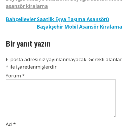
asansör kiralama
Yazı
Bahçelievler Saatlik Eşya Taşıma Asansörü
Başakşehir Mobil Asansör Kiralama
gezinmesi
Bir yanıt yazın
E-posta adresiniz yayınlanmayacak.
Gerekli alanlar
*
ile işaretlenmişlerdir
Yorum
*
Ad
*