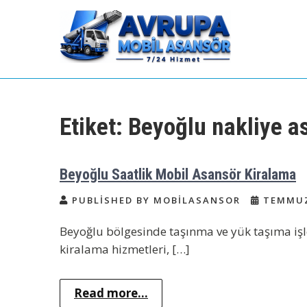
Skip
to
content
Avrupa Yakası Mobil
Kiralık Mobil Eşya Taşıma Asansörü
Kiralama
Asansör Kiralama
Etiket:
Beyoğlu nakliye a
Beyoğlu Saatlik Mobil Asansör Kiralama
PUBLISHED BY MOBILASANSOR
TEMMUZ 
Beyoğlu bölgesinde taşınma ve yük taşıma işle
kiralama hizmetleri, […]
Read more...