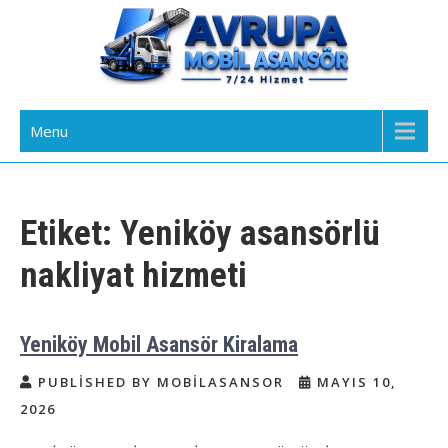
Skip
to
content
Avrupa Yakası Mobil Asansör
Kiralık Mobil Eşya Taşıma Asansörü Kiralama
Menu
Kiralama
Etiket:
Yeniköy asansörlü
nakliyat hizmeti
Yeniköy Mobil Asansör Kiralama
PUBLISHED BY MOBILASANSOR
MAYIS 10,
2026