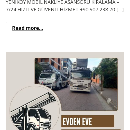
YENİKÖY MOBİL NAKLİYE ASANSÖRÜ KİRALAMA –
7/24 HIZLI VE GÜVENLİ HİZMET +90 507 238 70 […]
Read more...