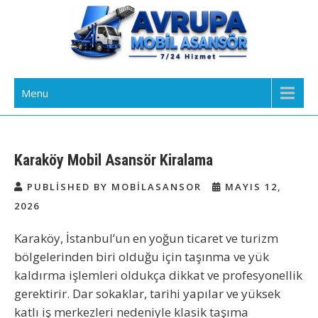
Skip
to
content
Avrupa Yakası Mobil Asansör
Kiralık Mobil Eşya Taşıma Asansörü Kiralama
Menu
Kiralama
Karaköy Mobil Asansör Kiralama
PUBLISHED BY MOBILASANSOR
MAYIS 12,
2026
Karaköy, İstanbul’un en yoğun ticaret ve turizm
bölgelerinden biri olduğu için taşınma ve yük
kaldırma işlemleri oldukça dikkat ve profesyonellik
gerektirir. Dar sokaklar, tarihi yapılar ve yüksek
katlı iş merkezleri nedeniyle klasik taşıma