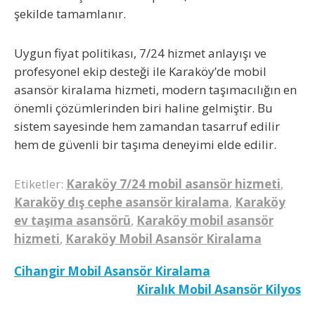
şekilde tamamlanır.
Uygun fiyat politikası, 7/24 hizmet anlayışı ve
profesyonel ekip desteği ile Karaköy’de mobil
asansör kiralama hizmeti, modern taşımacılığın en
önemli çözümlerinden biri haline gelmiştir. Bu
sistem sayesinde hem zamandan tasarruf edilir
hem de güvenli bir taşıma deneyimi elde edilir.
Etiketler:
Karaköy 7/24 mobil asansör hizmeti
,
Karaköy dış cephe asansör kiralama
,
Karaköy
ev taşıma asansörü
,
Karaköy mobil asansör
hizmeti
,
Karaköy Mobil Asansör Kiralama
Yazı
Cihangir Mobil Asansör Kiralama
Kiralık Mobil Asansör Kilyos
gezinmesi