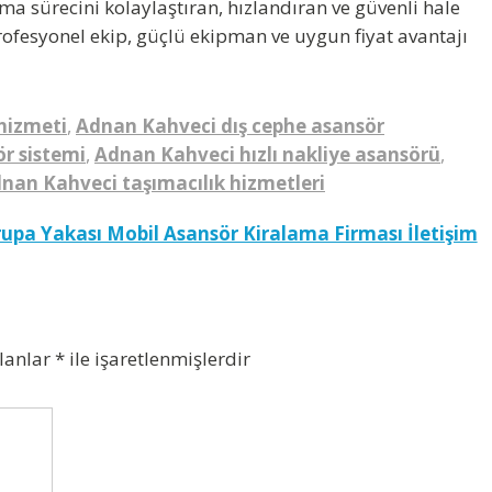
nma sürecini kolaylaştıran, hızlandıran ve güvenli hale
ofesyonel ekip, güçlü ekipman ve uygun fiyat avantajı
hizmeti
,
Adnan Kahveci dış cephe asansör
r sistemi
,
Adnan Kahveci hızlı nakliye asansörü
,
nan Kahveci taşımacılık hizmetleri
upa Yakası Mobil Asansör Kiralama Firması İletişim
alanlar
*
ile işaretlenmişlerdir