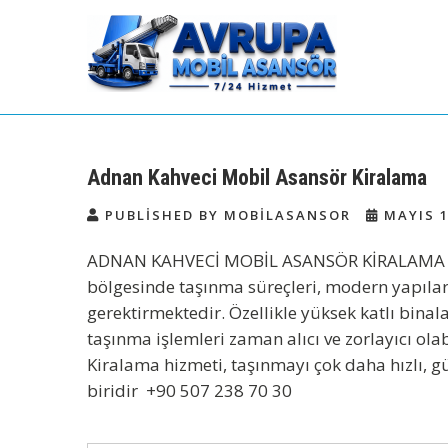
Skip
to
content
Avrupa Yakası Mobil
Kiralık Mobil Eşya Taşıma Asansörü
Kiralama
Asansör Kiralama
Adnan Kahveci Mobil Asansör Kiralama
PUBLISHED BY MOBILASANSOR
MAYIS 1
ADNAN KAHVECİ MOBİL ASANSÖR KİRALAMA
bölgesinde taşınma süreçleri, modern yapılar
gerektirmektedir. Özellikle yüksek katlı bina
taşınma işlemleri zaman alıcı ve zorlayıcı ola
Kiralama
hizmeti, taşınmayı çok daha hızlı, gü
biridir
+90 507 238 70 30