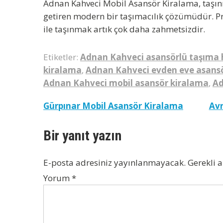
Adnan Kahveci Mobil Asansör Kiralama
, taşı
getiren modern bir taşımacılık çözümüdür. Pr
ile taşınmak artık çok daha zahmetsizdir.
Etiketler:
Adnan Kahveci asansörlü taşıma 
kiralama
,
Adnan Kahveci evden eve asansö
Adnan Kahveci mobil asansör kiralama
,
Ad
Yazı
Gürpınar Mobil Asansör Kiralama
Avr
gezinmesi
Bir yanıt yazın
E-posta adresiniz yayınlanmayacak.
Gerekli 
Yorum
*