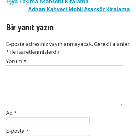
Yazı
Eşya Taşıma Asansörü Kiralama
Adnan Kahveci Mobil Asansör Kiralama
gezinmesi
Bir yanıt yazın
E-posta adresiniz yayınlanmayacak.
Gerekli alanlar
*
ile işaretlenmişlerdir
Yorum
*
Ad
*
E-posta
*