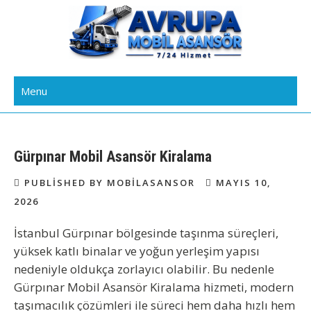
Skip
to
content
Avrupa Yakası Mobil Asansör
Kiralık Mobil Eşya Taşıma Asansörü Kiralama
Menu
Kiralama
Gürpınar Mobil Asansör Kiralama
PUBLISHED BY MOBILASANSOR
MAYIS 10,
2026
İstanbul Gürpınar bölgesinde taşınma süreçleri,
yüksek katlı binalar ve yoğun yerleşim yapısı
nedeniyle oldukça zorlayıcı olabilir. Bu nedenle
Gürpınar Mobil Asansör Kiralama
hizmeti, modern
taşımacılık çözümleri ile süreci hem daha hızlı hem