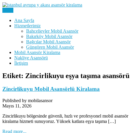
Skip
to
Menu
Kiralık Mobil Eşya Taşıma Asansörü Kiralama
content
Avrupa Yakası Mobil Asansör
Ana Sayfa
Hizmetlerimiz
Kiralama
Bahçelievler Mobil Asansör
Bakırköy Mobil Asansör
Bağcılar Mobil Asansör
Güngören Mobil Asansör
Mobil Asansör Kiralama
Nakliye Asansörü
İletişim
Etiket:
Zincirlikuyu eşya taşıma asansörü
Zincirlikuyu Mobil Asansörlü Kiralama
Published by mobilasansor
Mayıs 11, 2026
Zincirlikuyu bölgesinde güvenli, hızlı ve profesyonel mobil asansör
kiralama hizmeti sunuyoruz. Yüksek katlara eşya taşıma […]
Read more...