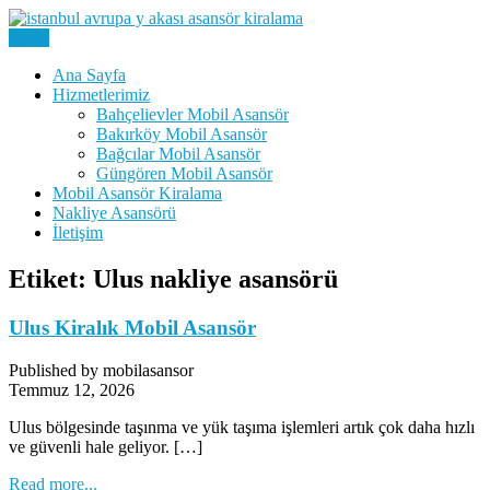
Skip
to
Menu
Kiralık Mobil Eşya Taşıma Asansörü Kiralama
content
Avrupa Yakası Mobil Asansör
Ana Sayfa
Hizmetlerimiz
Kiralama
Bahçelievler Mobil Asansör
Bakırköy Mobil Asansör
Bağcılar Mobil Asansör
Güngören Mobil Asansör
Mobil Asansör Kiralama
Nakliye Asansörü
İletişim
Etiket:
Ulus nakliye asansörü
Ulus Kiralık Mobil Asansör
Published by mobilasansor
Temmuz 12, 2026
Ulus bölgesinde taşınma ve yük taşıma işlemleri artık çok daha hızlı
ve güvenli hale geliyor. […]
Read more...