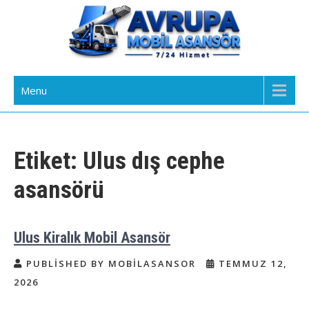
Skip
to
content
Avrupa Yakası Mobil Asansör
Kiralık Mobil Eşya Taşıma Asansörü Kiralama
Menu
Kiralama
Etiket:
Ulus dış cephe
asansörü
Ulus Kiralık Mobil Asansör
PUBLISHED BY MOBILASANSOR
TEMMUZ 12,
2026