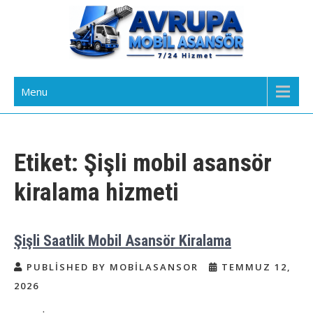
Skip
to
content
Avrupa Yakası Mobil Asansör
Kiralık Mobil Eşya Taşıma Asansörü Kiralama
Menu
Kiralama
Etiket:
Şişli mobil asansör
kiralama hizmeti
Şişli Saatlik Mobil Asansör Kiralama
PUBLISHED BY MOBILASANSOR
TEMMUZ 12,
2026