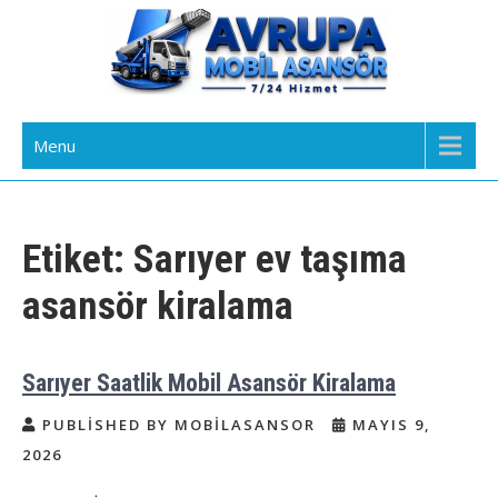
Skip
to
content
Avrupa Yakası Mobil Asansör
Kiralık Mobil Eşya Taşıma Asansörü Kiralama
Menu
Kiralama
Etiket:
Sarıyer ev taşıma
asansör kiralama
Sarıyer Saatlik Mobil Asansör Kiralama
PUBLISHED BY MOBILASANSOR
MAYIS 9,
2026