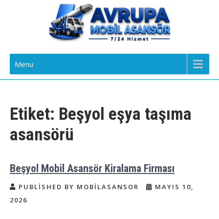
Skip
to
content
Avrupa Yakası Mobil Asansör
Kiralık Mobil Eşya Taşıma Asansörü Kiralama
Menu
Kiralama
Etiket:
Beşyol eşya taşıma
asansörü
Beşyol Mobil Asansör Kiralama Firması
PUBLISHED BY MOBILASANSOR
MAYIS 10,
2026