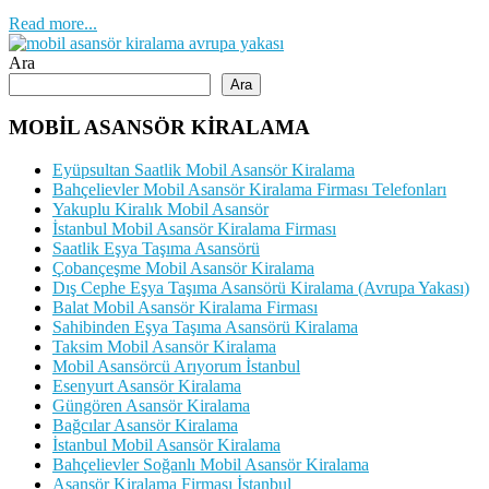
Read more...
Ara
Ara
MOBİL ASANSÖR KİRALAMA
Eyüpsultan Saatlik Mobil Asansör Kiralama
Bahçelievler Mobil Asansör Kiralama Firması Telefonları
Yakuplu Kiralık Mobil Asansör
İstanbul Mobil Asansör Kiralama Firması
Saatlik Eşya Taşıma Asansörü
Çobançeşme Mobil Asansör Kiralama
Dış Cephe Eşya Taşıma Asansörü Kiralama (Avrupa Yakası)
Balat Mobil Asansör Kiralama Firması
Sahibinden Eşya Taşıma Asansörü Kiralama
Taksim Mobil Asansör Kiralama
Mobil Asansörcü Arıyorum İstanbul
Esenyurt Asansör Kiralama
Güngören Asansör Kiralama
Bağcılar Asansör Kiralama
İstanbul Mobil Asansör Kiralama
Bahçelievler Soğanlı Mobil Asansör Kiralama
Asansör Kiralama Firması İstanbul