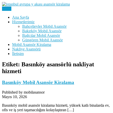
Skip
to
Menu
Kiralık Mobil Eşya Taşıma Asansörü Kiralama
content
Avrupa Yakası Mobil Asansör
Ana Sayfa
Hizmetlerimiz
Kiralama
Bahçelievler Mobil Asansör
Bakırköy Mobil Asansör
Bağcılar Mobil Asansör
Güngören Mobil Asansör
Mobil Asansör Kiralama
Nakliye Asansörü
İletişim
Etiket:
Basınköy asansörlü nakliyat
hizmeti
Basınköy Mobil Asansör Kiralama
Published by mobilasansor
Mayıs 10, 2026
Basınköy mobil asansör kiralama hizmeti, yüksek katlı binalarda ev,
ofis ve iş yeri taşımacılığını kolaylaştıran […]