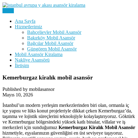
Skip
to
Menu
Kiralık Mobil Eşya Taşıma Asansörü Kiralama
content
Avrupa Yakası Mobil Asansör
Ana Sayfa
Hizmetlerimiz
Kiralama
Bahçelievler Mobil Asansör
Bakırköy Mobil Asansör
Bağcılar Mobil Asansör
Güngören Mobil Asansör
Mobil Asansör Kiralama
Nakliye Asansörü
İletişim
Kemerburgaz kiralık mobil asansör
Published by mobilasansor
Mayıs 10, 2026
İstanbul’un modern yerleşim merkezlerinden biri olan, ormanla iç
içe yapısı ve lüks konut projeleriyle dikkat çeken Kemerburgaz’da,
taşınma ve lojistik süreçlerini teknolojiyle kolaylaştırıyoruz. Göktürk
ve Kemerburgaz bölgesindeki yüksek katlı binalar, villalar ve iş
merkezleri için sunduğumuz
Kemerburgaz Kiralık Mobil Asansör
hizmetiyle, eşyalarınızın güvenliğini en üst seviyeye taşıyoruz.