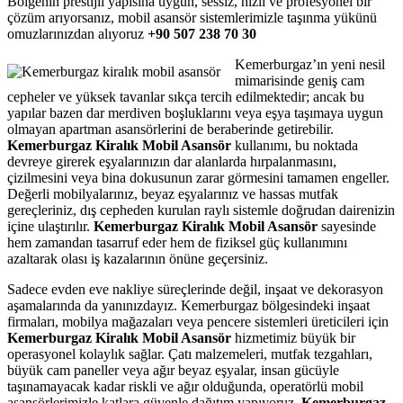
Bölgenin prestijli yapısına uygun, sessiz, hızlı ve profesyonel bir
çözüm arıyorsanız, mobil asansör sistemlerimizle taşınma yükünü
omuzlarınızdan alıyoruz
+90 507 238 70 30
Kemerburgaz’ın yeni nesil
mimarisinde geniş cam
cepheler ve yüksek tavanlar sıkça tercih edilmektedir; ancak bu
yapılar bazen dar merdiven boşluklarını veya eşya taşımaya uygun
olmayan apartman asansörlerini de beraberinde getirebilir.
Kemerburgaz Kiralık Mobil Asansör
kullanımı, bu noktada
devreye girerek eşyalarınızın dar alanlarda hırpalanmasını,
çizilmesini veya bina dokusunun zarar görmesini tamamen engeller.
Değerli mobilyalarınız, beyaz eşyalarınız ve hassas mutfak
gereçleriniz, dış cepheden kurulan raylı sistemle doğrudan dairenizin
içine ulaştırılır.
Kemerburgaz Kiralık Mobil Asansör
sayesinde
hem zamandan tasarruf eder hem de fiziksel güç kullanımını
azaltarak olası iş kazalarının önüne geçersiniz.
Sadece evden eve nakliye süreçlerinde değil, inşaat ve dekorasyon
aşamalarında da yanınızdayız. Kemerburgaz bölgesindeki inşaat
firmaları, mobilya mağazaları veya pencere sistemleri üreticileri için
Kemerburgaz Kiralık Mobil Asansör
hizmetimiz büyük bir
operasyonel kolaylık sağlar. Çatı malzemeleri, mutfak tezgahları,
büyük cam paneller veya ağır beyaz eşyalar, insan gücüyle
taşınamayacak kadar riskli ve ağır olduğunda, operatörlü mobil
asansörlerimizle katlara güvenle dağıtım yapıyoruz.
Kemerburgaz