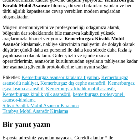
Kiralık Mobil Asansör
filomuz, düzenli bakımları yapılan ve her
türlü ağırlık kapasitesine cevap verebilen modern araçlardan
oluşmaktadır.
Müşteri memnuniyetini ve profesyonelliği odağımıza alarak,
bölgenin dar sokaklarında bile manevra kabiliyeti yüksek
araçlarımızla hizmet veriyoruz.
Kemerburgaz Kiralık Mobil
Asansör
kiralamak, nakliye sürecinizin maliyetini de dolaylı olarak
düşürür; çünkü daha az personel ile daha kısa sürede daha fazla iş
yapılmasına olanak tanır. Güler yüzlü ve işinde uzman
operatörlerimiz, asansörün kurulumundan eşyaların tahliyesine kadar
her aşamada güvenlik protokollerine tam uyum sağlar.
Etiketler:
Kemerburgaz asansör kiralama fiyatları
,
Kemerburgaz
asansörlü nakliyat
,
Kemerburgaz dış cephe asansörü
,
Kemerburgaz
eşya taşıma asansörü
,
Kemerburgaz kiralık mobil asansör
,
Kemerburgaz kiralık yük asansörü
,
kemerburgaz-profesyonel-
asansor-kiralama
Yazı
Silivri Saatlik Mobil Asansör Kiralama
Tarabya Mobil Asansör Kiralama
gezinmesi
Bir yanıt yazın
E-posta adresiniz yayınlanmayacak.
Gerekli alanlar
*
ile