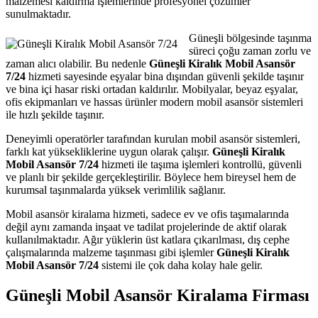
malzemesi kaldırma işlemlerinde profesyonel çözümler
sunulmaktadır.
Güneşli bölgesinde taşınma
süreci çoğu zaman zorlu ve
zaman alıcı olabilir. Bu nedenle
Güneşli Kiralık Mobil Asansör
7/24
hizmeti sayesinde eşyalar bina dışından güvenli şekilde taşınır
ve bina içi hasar riski ortadan kaldırılır. Mobilyalar, beyaz eşyalar,
ofis ekipmanları ve hassas ürünler modern mobil asansör sistemleri
ile hızlı şekilde taşınır.
Deneyimli operatörler tarafından kurulan mobil asansör sistemleri,
farklı kat yüksekliklerine uygun olarak çalışır.
Güneşli Kiralık
Mobil Asansör 7/24
hizmeti ile taşıma işlemleri kontrollü, güvenli
ve planlı bir şekilde gerçekleştirilir. Böylece hem bireysel hem de
kurumsal taşınmalarda yüksek verimlilik sağlanır.
Mobil asansör kiralama hizmeti, sadece ev ve ofis taşımalarında
değil aynı zamanda inşaat ve tadilat projelerinde de aktif olarak
kullanılmaktadır. Ağır yüklerin üst katlara çıkarılması, dış cephe
çalışmalarında malzeme taşınması gibi işlemler
Güneşli Kiralık
Mobil Asansör 7/24
sistemi ile çok daha kolay hale gelir.
Güneşli Mobil Asansör Kiralama Firması