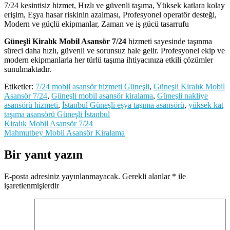
7/24 kesintisiz hizmet, Hızlı ve güvenli taşıma, Yüksek katlara kolay
erişim, Eşya hasar riskinin azalması, Profesyonel operatör desteği,
Modern ve güçlü ekipmanlar, Zaman ve iş gücü tasarrufu
Güneşli Kiralık Mobil Asansör 7/24
hizmeti sayesinde taşınma
süreci daha hızlı, güvenli ve sorunsuz hale gelir. Profesyonel ekip ve
modern ekipmanlarla her türlü taşıma ihtiyacınıza etkili çözümler
sunulmaktadır.
Etiketler:
7/24 mobil asansör hizmeti Güneşli
,
Güneşli Kiralık Mobil
Asansör 7/24
,
Güneşli mobil asansör kiralama
,
Güneşli nakliye
asansörü hizmeti
,
İstanbul Güneşli eşya taşıma asansörü
,
yüksek kat
taşıma asansörü Güneşli İstanbul
Yazı
Kiralık Mobil Asansör 7/24
Mahmutbey Mobil Asansör Kiralama
gezinmesi
Bir yanıt yazın
E-posta adresiniz yayınlanmayacak.
Gerekli alanlar
*
ile
işaretlenmişlerdir