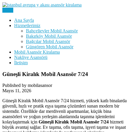
Skip
to
Menu
Kiralık Mobil Eşya Taşıma Asansörü Kiralama
content
Avrupa Yakası Mobil Asansör
Ana Sayfa
Hizmetlerimiz
Kiralama
Bahçelievler Mobil Asansör
Bakırköy Mobil Asansör
Bağcılar Mobil Asansör
Güngören Mobil Asansör
Mobil Asansör Kiralama
Nakliye Asansörü
İletişim
Güneşli Kiralık Mobil Asansör 7/24
Published by mobilasansor
Mayıs 11, 2026
Güneşli Kiralık Mobil Asansör 7/24 hizmeti, yüksek katlı binalarda
güvenli, hızlı ve pratik eşya taşıma çözümleri sunan modern bir
sistemdir. Özellikle dar merdivenli apartmanlar, küçük bina
asansörleri ve yoğun yerleşim alanlarında taşınma işlemlerini
kolaylaştırmak için
Güneşli Kiralık Mobil Asansör 7/24
hizmeti
büyük avantaj sağlar. Ev taşıma, ofis taşıma, işyeri taşıma ve inşaat