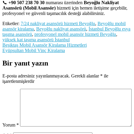
📞
+90 507 238 70 30
numarası üzerinden
Beyoğlu Nakliyat
Asansörü (Mobil Asansör)
hizmeti için hemen iletişime geçebilir,
profesyonel ve güvenli taşımacılık desteği alabilirsiniz.
Etiketler:
7/24 nakliyat asansörü hizmeti Beyoğlu
,
Beyoğlu mobil
asansör kiralama
,
Beyoğlu nakliyat asansörü
,
İstanbul Beyoğlu eşya
taşıma asansörü
,
profesyonel mobil asansör hizmeti Beyoğlu
,
yüksek kat taşıma asansörü İstanbul
Yazı
Beşiktaş Mobil Asansör Kiralama Hizmetleri
Eyüpsultan Mobil Vinç Kiralama
gezinmesi
Bir yanıt yazın
E-posta adresiniz yayınlanmayacak.
Gerekli alanlar
*
ile
işaretlenmişlerdir
Yorum
*