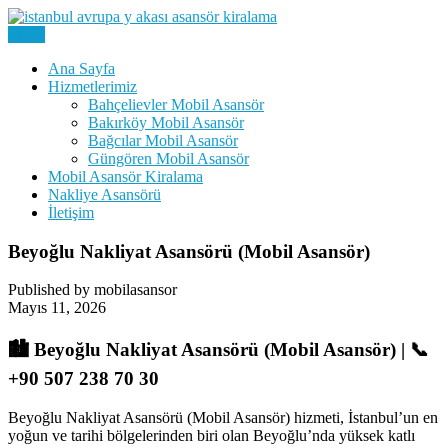
Skip
to
Menu
Kiralık Mobil Eşya Taşıma Asansörü Kiralama
content
Avrupa Yakası Mobil Asansör
Ana Sayfa
Hizmetlerimiz
Kiralama
Bahçelievler Mobil Asansör
Bakırköy Mobil Asansör
Bağcılar Mobil Asansör
Güngören Mobil Asansör
Mobil Asansör Kiralama
Nakliye Asansörü
İletişim
Beyoğlu Nakliyat Asansörü (Mobil Asansör)
Published by mobilasansor
Mayıs 11, 2026
🏙️ Beyoğlu Nakliyat Asansörü (Mobil Asansör) | 📞
+90 507 238 70 30
Beyoğlu Nakliyat Asansörü (Mobil Asansör) hizmeti, İstanbul’un en
yoğun ve tarihi bölgelerinden biri olan Beyoğlu’nda yüksek katlı