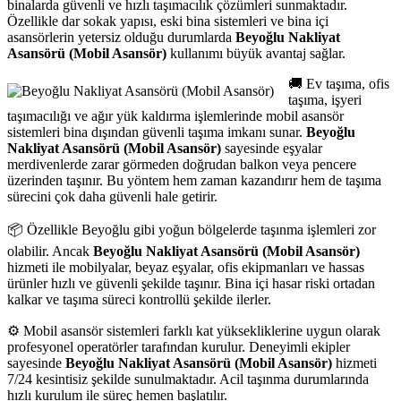
binalarda güvenli ve hızlı taşımacılık çözümleri sunmaktadır.
Özellikle dar sokak yapısı, eski bina sistemleri ve bina içi
asansörlerin yetersiz olduğu durumlarda
Beyoğlu Nakliyat
Asansörü (Mobil Asansör)
kullanımı büyük avantaj sağlar.
🚚 Ev taşıma, ofis
taşıma, işyeri
taşımacılığı ve ağır yük kaldırma işlemlerinde mobil asansör
sistemleri bina dışından güvenli taşıma imkanı sunar.
Beyoğlu
Nakliyat Asansörü (Mobil Asansör)
sayesinde eşyalar
merdivenlerde zarar görmeden doğrudan balkon veya pencere
üzerinden taşınır. Bu yöntem hem zaman kazandırır hem de taşıma
sürecini çok daha güvenli hale getirir.
📦 Özellikle Beyoğlu gibi yoğun bölgelerde taşınma işlemleri zor
olabilir. Ancak
Beyoğlu Nakliyat Asansörü (Mobil Asansör)
hizmeti ile mobilyalar, beyaz eşyalar, ofis ekipmanları ve hassas
ürünler hızlı ve güvenli şekilde taşınır. Bina içi hasar riski ortadan
kalkar ve taşıma süreci kontrollü şekilde ilerler.
⚙️ Mobil asansör sistemleri farklı kat yüksekliklerine uygun olarak
profesyonel operatörler tarafından kurulur. Deneyimli ekipler
sayesinde
Beyoğlu Nakliyat Asansörü (Mobil Asansör)
hizmeti
7/24 kesintisiz şekilde sunulmaktadır. Acil taşınma durumlarında
hızlı kurulum ile süreç hemen başlatılır.