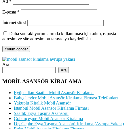
Ad
*
E-posta
*
İnternet sitesi
Daha sonraki yorumlarımda kullanılması için adım, e-posta
adresim ve site adresim bu tarayıcıya kaydedilsin.
Ara
Ara
MOBİL ASANSÖR KİRALAMA
Eyüpsultan Saatlik Mobil Asansör Kiralama
Bahçelievler Mobil Asansör Kiralama Firması Telefonları
Yakuplu Kiralık Mobil Asansör
İstanbul Mobil Asansör Kiralama Firması
Saatlik Eşya Taşıma Asansörü
Çobançeşme Mobil Asansör Kiralama
Dış Cephe Eşya Taşıma Asansörü Kiralama (Avrupa Yakası)
Balat Mobil Asansör Kiralama Firması