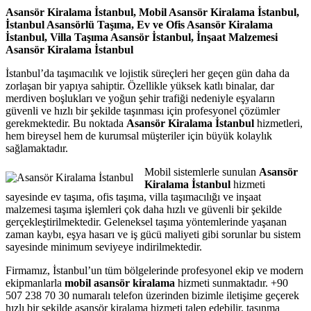
Asansör Kiralama İstanbul, Mobil Asansör Kiralama İstanbul,
İstanbul Asansörlü Taşıma, Ev ve Ofis Asansör Kiralama
İstanbul, Villa Taşıma Asansör İstanbul, İnşaat Malzemesi
Asansör Kiralama İstanbul
İstanbul’da taşımacılık ve lojistik süreçleri her geçen gün daha da
zorlaşan bir yapıya sahiptir. Özellikle yüksek katlı binalar, dar
merdiven boşlukları ve yoğun şehir trafiği nedeniyle eşyaların
güvenli ve hızlı bir şekilde taşınması için profesyonel çözümler
gerekmektedir. Bu noktada
Asansör Kiralama İstanbul
hizmetleri,
hem bireysel hem de kurumsal müşteriler için büyük kolaylık
sağlamaktadır.
Mobil sistemlerle sunulan
Asansör
Kiralama İstanbul
hizmeti
sayesinde ev taşıma, ofis taşıma, villa taşımacılığı ve inşaat
malzemesi taşıma işlemleri çok daha hızlı ve güvenli bir şekilde
gerçekleştirilmektedir. Geleneksel taşıma yöntemlerinde yaşanan
zaman kaybı, eşya hasarı ve iş gücü maliyeti gibi sorunlar bu sistem
sayesinde minimum seviyeye indirilmektedir.
Firmamız, İstanbul’un tüm bölgelerinde profesyonel ekip ve modern
ekipmanlarla
mobil asansör kiralama
hizmeti sunmaktadır. +90
507 238 70 30 numaralı telefon üzerinden bizimle iletişime geçerek
hızlı bir şekilde asansör kiralama hizmeti talep edebilir, taşınma