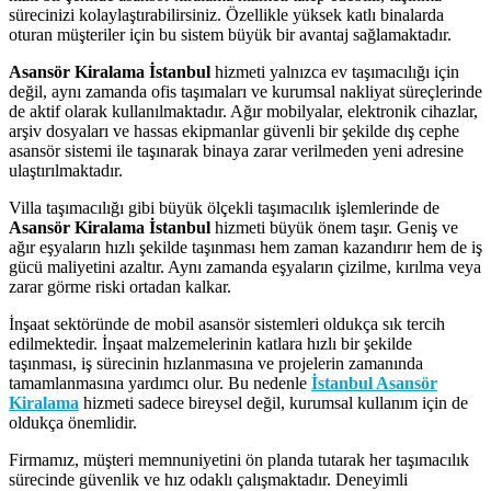
sürecinizi kolaylaştırabilirsiniz. Özellikle yüksek katlı binalarda
oturan müşteriler için bu sistem büyük bir avantaj sağlamaktadır.
Asansör Kiralama İstanbul
hizmeti yalnızca ev taşımacılığı için
değil, aynı zamanda ofis taşımaları ve kurumsal nakliyat süreçlerinde
de aktif olarak kullanılmaktadır. Ağır mobilyalar, elektronik cihazlar,
arşiv dosyaları ve hassas ekipmanlar güvenli bir şekilde dış cephe
asansör sistemi ile taşınarak binaya zarar verilmeden yeni adresine
ulaştırılmaktadır.
Villa taşımacılığı gibi büyük ölçekli taşımacılık işlemlerinde de
Asansör Kiralama İstanbul
hizmeti büyük önem taşır. Geniş ve
ağır eşyaların hızlı şekilde taşınması hem zaman kazandırır hem de iş
gücü maliyetini azaltır. Aynı zamanda eşyaların çizilme, kırılma veya
zarar görme riski ortadan kalkar.
İnşaat sektöründe de mobil asansör sistemleri oldukça sık tercih
edilmektedir. İnşaat malzemelerinin katlara hızlı bir şekilde
taşınması, iş sürecinin hızlanmasına ve projelerin zamanında
tamamlanmasına yardımcı olur. Bu nedenle
İstanbul Asansör
Kiralama
hizmeti sadece bireysel değil, kurumsal kullanım için de
oldukça önemlidir.
Firmamız, müşteri memnuniyetini ön planda tutarak her taşımacılık
sürecinde güvenlik ve hız odaklı çalışmaktadır. Deneyimli