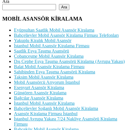
Ara
Ara
MOBİL ASANSÖR KİRALAMA
Eyüpsultan Saatlik Mobil Asansör Kiralama
Bahçelievler Mobil Asansör Kiralama Firması Telefonları
Yakuplu Kiralık Mobil Asansör
İstanbul Mobil Asansör Kiralama Firması
Saatlik Eşya Taşıma Asansörü
Çobançeşme Mobil Asansör Kiralama
Dış Cephe Eşya Taşıma Asansörü Kiralama (Avrupa Yakası)
Balat Mobil Asansör Kiralama Firması
Sahibinden Eşya Taşıma Asansörü Kiralama
Taksim Mobil Asansör Kiralama
Mobil Asansörcü Arıyorum İstanbul
Esenyurt Asansör Kiralama
Güngören Asansör Kiralama
Bağcılar Asansör Kiralama
İstanbul Mobil Asansör Kiralama
Bahçelievler Soğanlı Mobil Asansör Kiralama
Asansör Kiralama Firması İstanbul
İstanbul Avrupa Yakası 7/24 Nakliye Asansörü Kiralama
Firması
Bahçeköy Mobil Asansör Kiralama