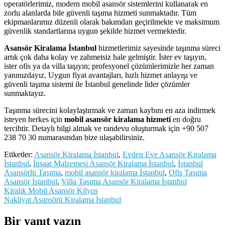
operatörlerimiz, modern mobil asansör sistemlerini kullanarak en
zorlu alanlarda bile güvenli taşıma hizmeti sunmaktadır. Tüm
ekipmanlarımız düzenli olarak bakımdan geçirilmekte ve maksimum
güvenlik standartlarına uygun şekilde hizmet vermektedir.
Asansör Kiralama İstanbul
hizmetlerimiz sayesinde taşınma süreci
artık çok daha kolay ve zahmetsiz hale gelmiştir. İster ev taşıyın,
ister ofis ya da villa taşıyın; profesyonel çözümlerimizle her zaman
yanınızdayız. Uygun fiyat avantajları, hızlı hizmet anlayışı ve
güvenli taşıma sistemi ile İstanbul genelinde lider çözümler
sunmaktayız.
Taşınma sürecini kolaylaştırmak ve zaman kaybını en aza indirmek
isteyen herkes için
mobil asansör kiralama hizmeti
en doğru
tercihtir. Detaylı bilgi almak ve randevu oluşturmak için +90 507
238 70 30 numarasından bize ulaşabilirsiniz.
Etiketler:
Asansör Kiralama İstanbul
,
Evden Eve Asansör Kiralama
İstanbul
,
İnşaat Malzemesi Asansör Kiralama İstanbul
,
İstanbul
Asansörlü Taşıma
,
mobil asansör kiralama İstanbul
,
Ofis Taşıma
Asansör İstanbul
,
Villa Taşıma Asansör Kiralama İstanbul
Yazı
Kiralık Mobil Asansör Kilyos
Nakliyat Asansörü Kiralama İstanbul
gezinmesi
Bir yanıt yazın