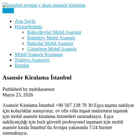
Skip
to
Menu
Kiralık Mobil Eşya Taşıma Asansörü Kiralama
content
Avrupa Yakası Mobil Asansör
Ana Sayfa
Hizmetlerimiz
Kiralama
Bahçelievler Mobil Asansör
Bakırköy Mobil Asansör
Bağcılar Mobil Asansör
Güngören Mobil Asansör
Mobil Asansör Kiralama
Nakliye Asansörü
İletişim
Asansör Kiralama İstanbul
Published by mobilasansor
Mayıs 23, 2026
Asansör Kiralama İstanbul +90 507 238 70 30 Eşya taşıma nakliyat
için kolaylıklar sunuyoruz. ev ofis villa inşaat malzemesi taşımak
için mobil asansör kiralama hizmetleri sunmaktayız. Eşya
nakliyatçılığı için hızlı güvenli profesyonel taşımam için mobil
asansör kirala İstanbul’da Avrupa yakasında 7/24 hizmet
sunmaktayız.