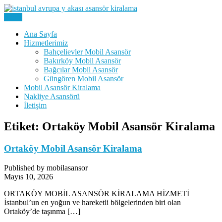
Skip
to
Menu
Kiralık Mobil Eşya Taşıma Asansörü Kiralama
content
Avrupa Yakası Mobil Asansör
Ana Sayfa
Hizmetlerimiz
Kiralama
Bahçelievler Mobil Asansör
Bakırköy Mobil Asansör
Bağcılar Mobil Asansör
Güngören Mobil Asansör
Mobil Asansör Kiralama
Nakliye Asansörü
İletişim
Etiket:
Ortaköy Mobil Asansör Kiralama
Ortaköy Mobil Asansör Kiralama
Published by mobilasansor
Mayıs 10, 2026
ORTAKÖY MOBİL ASANSÖR KİRALAMA HİZMETİ
İstanbul’un en yoğun ve hareketli bölgelerinden biri olan
Ortaköy’de taşınma […]