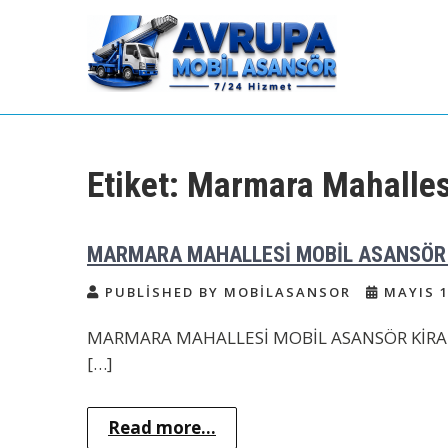
Skip
to
content
Avrupa Yakası Mobil
Kiralık Mobil Eşya Taşıma Asansörü
Kiralama
Asansör Kiralama
Etiket:
Marmara Mahallesi
MARMARA MAHALLESİ MOBİL ASANSÖR
PUBLISHED BY MOBILASANSOR
MAYIS 1
MARMARA MAHALLESİ MOBİL ASANSÖR KİRALAM
[…]
Read more...