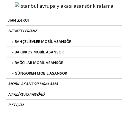
Skip
to
Avrupa Yakası Mobil Asansör
Kiralık Mobil Eşya Taşıma Asansörü Kiralama
content
ANA SAYFA
Kiralama
HIZMETLERIMIZ
BAHÇELIEVLER MOBIL ASANSÖR
BAKIRKÖY MOBIL ASANSÖR
BAĞCILAR MOBIL ASANSÖR
GÜNGÖREN MOBIL ASANSÖR
MOBIL ASANSÖR KIRALAMA
NAKLIYE ASANSÖRÜ
İLETIŞIM