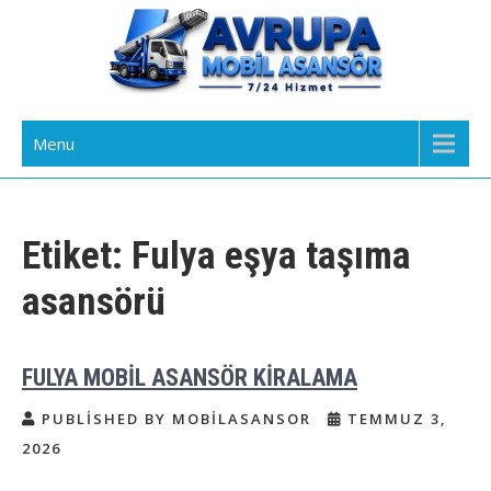
Skip
to
content
Avrupa Yakası Mobil Asansör
Kiralık Mobil Eşya Taşıma Asansörü Kiralama
Menu
Kiralama
Etiket:
Fulya eşya taşıma
asansörü
FULYA MOBİL ASANSÖR KİRALAMA
PUBLISHED BY MOBILASANSOR
TEMMUZ 3,
2026