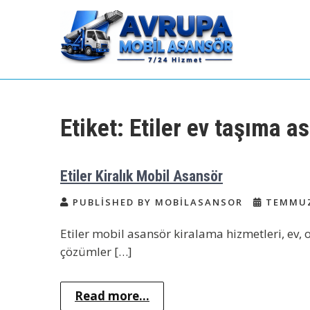
Skip
to
content
Avrupa Yakası Mobil
Kiralık Mobil Eşya Taşıma Asansörü
Kiralama
Asansör Kiralama
Etiket:
Etiler ev taşıma a
Etiler Kiralık Mobil Asansör
PUBLISHED BY MOBILASANSOR
TEMMUZ 
Etiler mobil asansör kiralama hizmetleri, ev, of
çözümler […]
Read more...