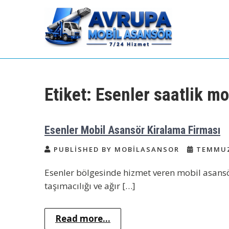
Skip
to
content
Avrupa Yakası Mobil
Kiralık Mobil Eşya Taşıma Asansörü
Kiralama
Asansör Kiralama
Etiket:
Esenler saatlik mo
Esenler Mobil Asansör Kiralama Firması
PUBLISHED BY MOBILASANSOR
TEMMUZ 
Esenler bölgesinde hizmet veren mobil asansör
taşımacılığı ve ağır […]
Read more...