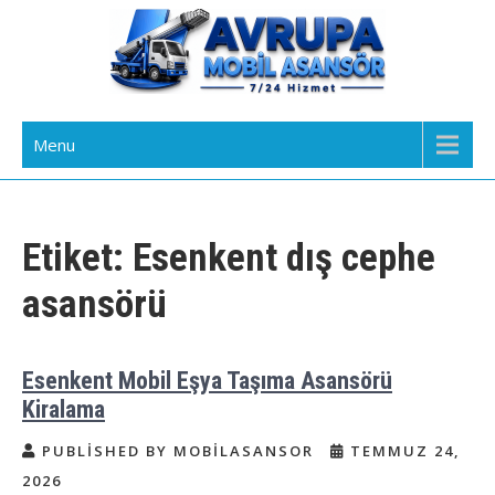
Skip
to
content
Avrupa Yakası Mobil Asansör
Kiralık Mobil Eşya Taşıma Asansörü Kiralama
Menu
Kiralama
Etiket:
Esenkent dış cephe
asansörü
Esenkent Mobil Eşya Taşıma Asansörü
Kiralama
PUBLISHED BY MOBILASANSOR
TEMMUZ 24,
2026