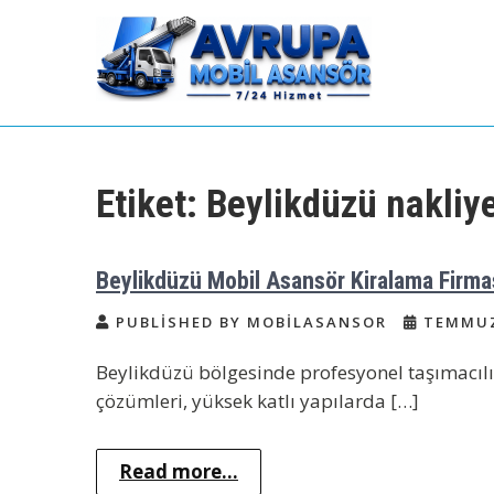
Skip
to
content
Avrupa Yakası Mobil
Kiralık Mobil Eşya Taşıma Asansörü
Kiralama
Asansör Kiralama
Etiket:
Beylikdüzü nakliy
Beylikdüzü Mobil Asansör Kiralama Firma
PUBLISHED BY MOBILASANSOR
TEMMUZ 
Beylikdüzü bölgesinde profesyonel taşımacılı
çözümleri, yüksek katlı yapılarda […]
Read more...