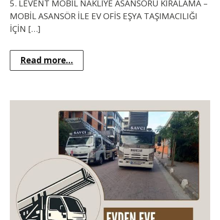
5. LEVENT MOBİL NAKLİYE ASANSÖRÜ KİRALAMA –
MOBİL ASANSÖR İLE EV OFİS EŞYA TAŞIMACILIĞI
İÇİN […]
Read more...