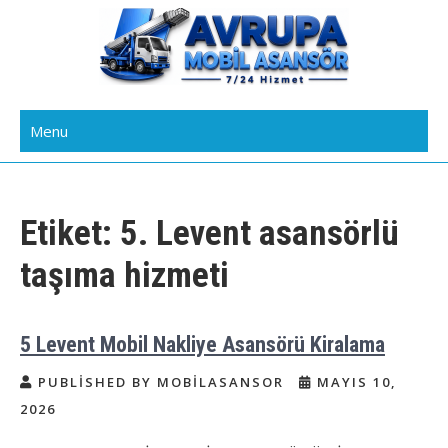
Skip
to
content
Avrupa Yakası Mobil Asansör
Kiralık Mobil Eşya Taşıma Asansörü Kiralama
Menu
Kiralama
Etiket:
5. Levent asansörlü
taşıma hizmeti
5 Levent Mobil Nakliye Asansörü Kiralama
PUBLISHED BY MOBILASANSOR
MAYIS 10,
2026